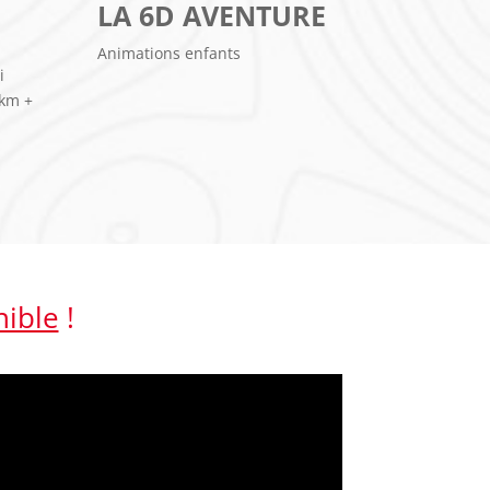
LA 6D AVENTURE
Animations enfants
i
0km +
nible
!