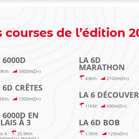
 courses de l’édition 
 6000D
LA 6D
MARATHON
69Km
3400m(D+)
43Km
2100m(D+)
 6D CRÊTES
LA 6 DÉCOUVER
21Km
1300m(D+)
11KM
600m(D+)
 6000D EN
LAIS À 3
LA 6D BOB
is A :
20.9Km
1.5Km
125m(D+)
560m(D+) 255m(D-)