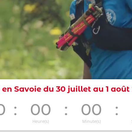
l en Savoie du 30 juillet au 1 août
0
:
00
:
00
:
Heure(s)
Minute(s)