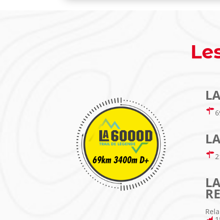
Les
LA
LA
LA
RE
Rela
1