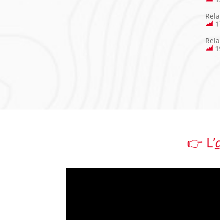
Rela
1
Rela
1
👉 L’