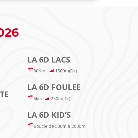
2026
LA 6D LACS
30Km
1500m(D+)
LA 6D FOULEE
TE
5km
250m(D+)
LA 6D KID’S
Boucle de 500m à 2000m