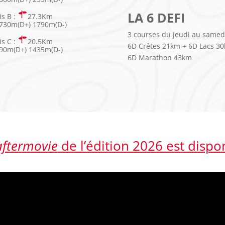
LA 6 DEFI
is B :
27.3Km
730m(D+) 1790m(D-)
3 courses du jeudi au samed
is C :
20.5Km
6D Crêtes 21km + 6D Lacs 3
90m(D+) 1435m(D-)
6D Marathon 43km
aftermovie
de l’édition 2026 est dispo