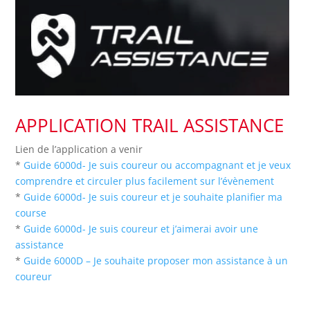
APPLICATION TRAIL ASSISTANCE
Lien de l’application a venir
*
Guide 6000d- Je suis coureur ou accompagnant et je veux
comprendre et circuler plus facilement sur l’évènement
*
Guide 6000d- Je suis coureur et je souhaite planifier ma
course
*
Guide 6000d- Je suis coureur et j’aimerai avoir une
assistance
*
Guide 6000D – Je souhaite proposer mon assistance à un
coureur