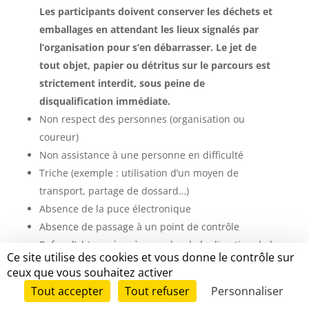
Les participants doivent conserver les déchets et
emballages en attendant les lieux signalés par
l’organisation pour s’en débarrasser. Le jet de
tout objet, papier ou détritus sur le parcours est
strictement interdit, sous peine de
disqualification immédiate.
Non respect des personnes (organisation ou
coureur)
Non assistance à une personne en difficulté
Triche (exemple : utilisation d’un moyen de
transport, partage de dossard…)
Absence de la puce électronique
Absence de passage à un point de contrôle
Refus d’obtempérer à un ordre de la direction de la
Ce site utilise des cookies et vous donne le contrôle sur
course, d’un commissaire de course, d’un chef de
ceux que vous souhaitez activer
poste, d’un médecin ou d’un secouriste
Tout accepter
Tout refuser
Personnaliser
Refus d’un contrôle anti dopage