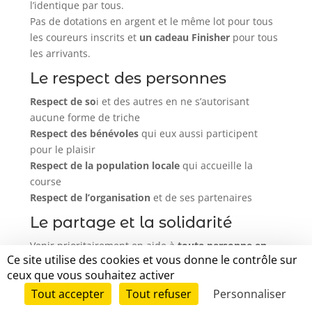
l’identique par tous.
Pas de dotations en argent et le même lot pour tous
les coureurs inscrits et
un cadeau Finisher
pour tous
les arrivants.
Le respect des personnes
Respect de so
i et des autres en ne s’autorisant
aucune forme de triche
Respect des bénévoles
qui eux aussi participent
pour le plaisir
Respect de la population locale
qui accueille la
course
Respect de l’organisation
et de ses partenaires
Le partage et la solidarité
Venir prioritairement en aide à
toute personne en
Ce site utilise des cookies et vous donne le contrôle sur
danger
ou
en difficulté
.
ceux que vous souhaitez activer
L’exploration de ses limites
Tout accepter
Tout refuser
Personnaliser
Apprendre à se connaître soi-même
et développer
son autonomie afin d’aller au maximum de son